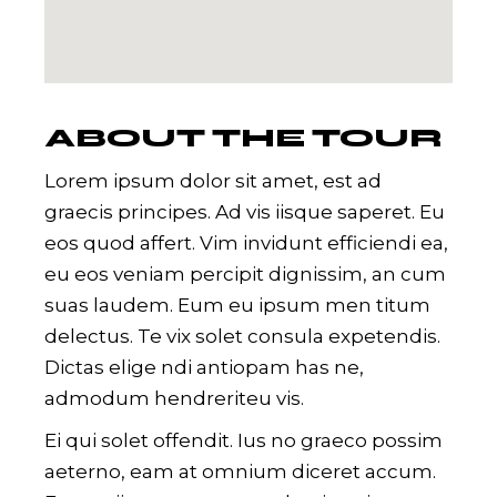
ABOUT THE TOUR
Lorem ipsum dolor sit amet, est ad
graecis principes. Ad vis iisque saperet. Eu
eos quod affert. Vim invidunt efficiendi ea,
eu eos veniam percipit dignissim, an cum
suas laudem. Eum eu ipsum men titum
delectus. Te vix solet consula expetendis.
Dictas elige ndi antiopam has ne,
admodum hendreriteu vis.
Ei qui solet offendit. Ius no graeco possim
aeterno, eam at omnium diceret accum.