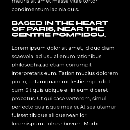
mauris sit amet massa vitae tortor
condimentum lacinia quis.
BASED IN THE HEART
OF PARIS, NEAR THE
CENTRE POMPIDOU.
Lorem ipsum dolor sit amet, id duo diam
scaevola, ad usu alienum rationibus
philosophia,ad etiam corrumpit
interpretaris eum. Tation mucius dolorem
pro in, te tamquam molestie imperdiet
cum. Sit quis ubique ei, in eum diceret
probatus. Ut qui case verterem, simul
perfecto qualisque mea ei. At sea utamur
fuisset tibique ali quenean lor.
loremispum dolresr bovum. Morbi