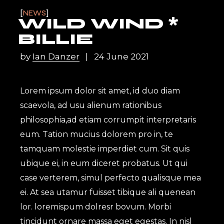
NEWS
WILD WIND *
BILLIE
by
Ian Danzer
24 June 2021
Lorem ipsum dolor sit amet, id duo diam
scaevola, ad usu alienum rationibus
philosophia,ad etiam corrumpit interpretaris
eum. Tation mucius dolorem pro in, te
tamquam molestie imperdiet cum. Sit quis
ubique ei, in eum diceret probatus. Ut qui
case verterem, simul perfecto qualisque mea
ei. At sea utamur fuisset tibique ali quenean
lor. loremispum dolresr bovum. Morbi
tincidunt ornare massa eget egestas. In nisl