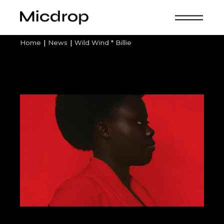
Home
News
Wild Wind * Billie