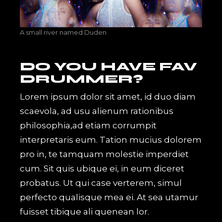
A small river named Duden
DO YOU HAVE FAV
DRUMMER?
Lorem ipsum dolor sit amet, id duo diam
scaevola, ad usu alienum rationibus
philosophia,ad etiam corrumpit
interpretaris eum. Tation mucius dolorem
pro in, te tamquam molestie imperdiet
cum. Sit quis ubique ei, in eum diceret
probatus. Ut qui case verterem, simul
perfecto qualisque mea ei. At sea utamur
fuisset tibique ali quenean lor.